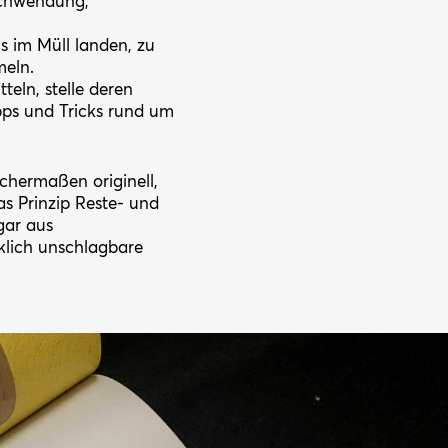
chwendung,
 im Müll landen, zu
meln.
eln, stelle deren
ps und Tricks rund um
hermaßen originell,
as Prinzip Reste- und
gar aus
klich unschlagbare