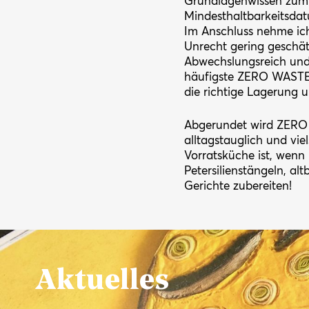
Grundlagenwissen zum
Mindesthaltbarkeitsdat
Im Anschluss nehme ich 
Unrecht gering geschät
Abwechslungsreich und 
häufigste ZERO WASTE-
die richtige Lagerung 
Abgerundet wird ZERO 
alltagstauglich und vie
Vorratsküche ist, wen
Petersilienstängeln, a
Gerichte zubereiten!
Aktuelles