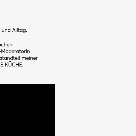
 und Alltag.
Kochen
o-Moderatorin
standteil meiner
TE KÜCHE.