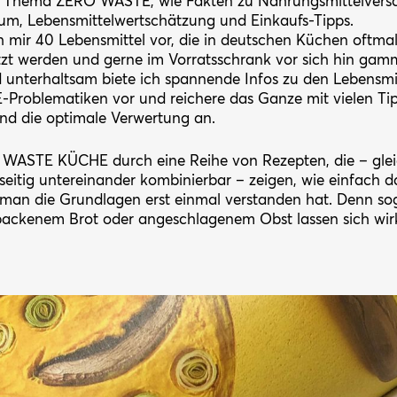
 Thema ZERO WASTE, wie Fakten zu Nahrungsmittelvers
um, Lebensmittelwertschätzung und Einkaufs-Tipps.
mir 40 Lebensmittel vor, die in deutschen Küchen oftmals
zt werden und gerne im Vorratsschrank vor sich hin gam
unterhaltsam biete ich spannende Infos zu den Lebensmitt
Problematiken vor und reichere das Ganze mit vielen Tip
und die optimale Verwertung an.
WASTE KÜCHE durch eine Reihe von Rezepten, die – gleic
lseitig untereinander kombinierbar – zeigen, wie einfach d
n man die Grundlagen erst einmal verstanden hat. Denn so
ltbackenem Brot oder angeschlagenem Obst lassen sich wir