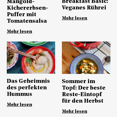
Breakfast Basic:
Mangold-
Veganes Rührei
Kichererbsen-
Puffer mit
Mehr lesen
Tomatensalsa
Mehr lesen
Das Geheimnis
Sommer im
des perfekten
Topf: Der beste
Hummus
Reste-Eintopf
für den Herbst
Mehr lesen
Mehr lesen