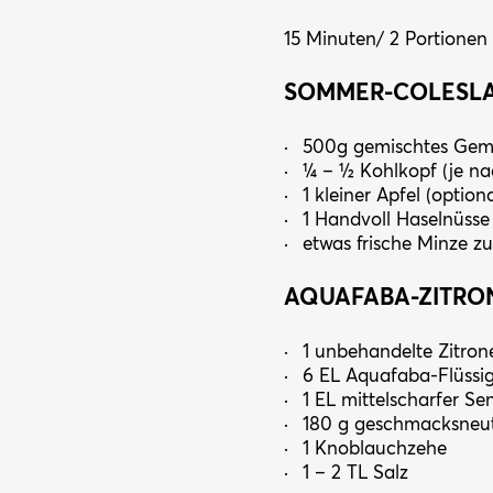
15 Minuten/ 2 Portionen
SOMMER-COLESL
500g gemischtes Gemüse
¼ – ½ Kohlkopf (je n
1 kleiner Apfel (optiona
1 Handvoll Haselnüsse
etwas frische Minze zu
AQUAFABA-ZITRO
1 unbehandelte Zitron
6 EL Aquafaba-Flüssig
1 EL mittelscharfer Se
180 g geschmacksneut
1 Knoblauchzehe
1 – 2 TL Salz