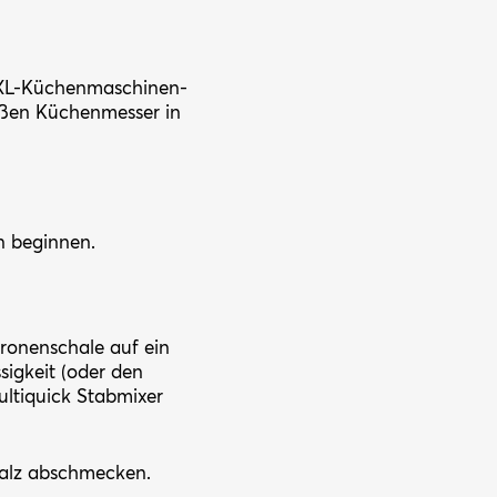
k XL-Küchenmaschinen-
roßen Küchenmesser in
en beginnen.
tronenschale auf ein
sigkeit (oder den
ultiquick Stabmixer
Salz abschmecken.