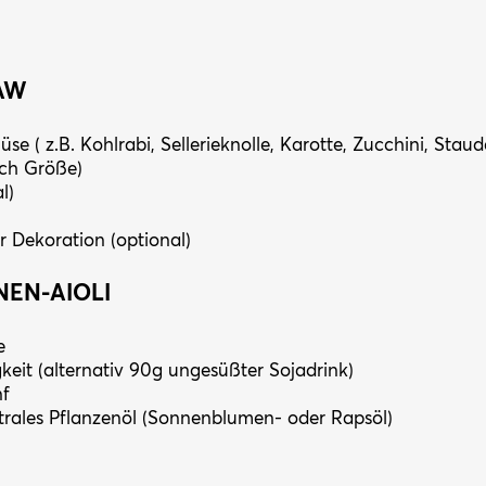
AW
 ( z.B. Kohlrabi, Sellerieknolle, Karotte, Zucchini, Staude
ach Größe)
l)
r Dekoration (optional)
NEN-AIOLI
e
keit (alternativ 90g ungesüßter Sojadrink)
nf
rales Pflanzenöl (Sonnenblumen- oder Rapsöl)