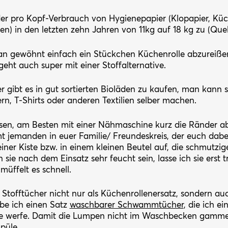
r pro Kopf-Verbrauch von Hygienepapier (Klopapier, Küc
en) in den letzten zehn Jahren von 11kg auf 18 kg zu (Que
ran gewöhnt einfach ein Stückchen Küchenrolle abzureiß
eht auch super mit einer Stoffalternative.
 gibt es in gut sortierten Bioläden zu kaufen, man kann 
rn, T-Shirts oder anderen Textilien selber machen.
nsen, am Besten mit einer Nähmaschine kurz die Ränder a
t jemanden in euer Familie/ Freundeskreis, der euch dabei 
iner Kiste bzw. in einem kleinen Beutel auf, die schmutz
sie nach dem Einsatz sehr feucht sein, lasse ich sie erst t
müffelt es schnell.
 Stofftücher nicht nur als Küchenrollenersatz, sondern au
e ich einen Satz
waschbarer Schwammtücher
, die ich e
e werfe. Damit die Lumpen nicht im Waschbecken gammel
püle.