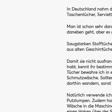
In Deutschland nahm de
Taschentücher, Serviett
Man ist schon sehr da
daneben geht, aber es g
Saugstarken Stofftücher
aus alten Geschirrtüche
Damit sie nicht ausfra
habt, kennt ihr bestimm
Tücher bewahre ich in e
Schmutzwäsche. Sollten 
dorthin wandern, sonst 
Natürlich verwende ich
Putzlumpen. Zudem hab
Wäsche in die Maschin
einen Haken über der S