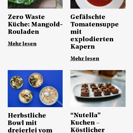
Zero Waste
Gefälschte
Küche: Mangold-
Tomatensuppe
Rouladen
mit
explodierten
Mehr lesen
Kapern
Mehr lesen
“Nutella”
Herbstliche
Kuchen –
Bowl mit
Köstlicher
dreierlei vom