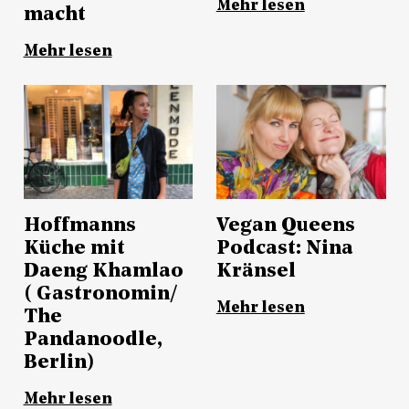
Mehr lesen
macht
Mehr lesen
Hoffmanns
Vegan Queens
Küche mit
Podcast: Nina
Daeng Khamlao
Kränsel
( Gastronomin/
Mehr lesen
The
Pandanoodle,
Berlin)
Mehr lesen