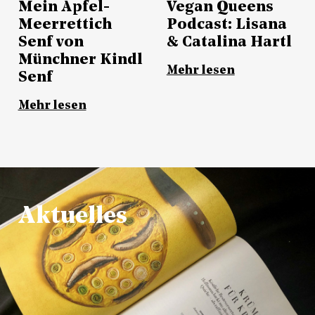
Mein Apfel-
Vegan Queens
Meerrettich
Podcast: Lisana
Senf von
& Catalina Hartl
Münchner Kindl
Mehr lesen
Senf
Mehr lesen
Aktuelles